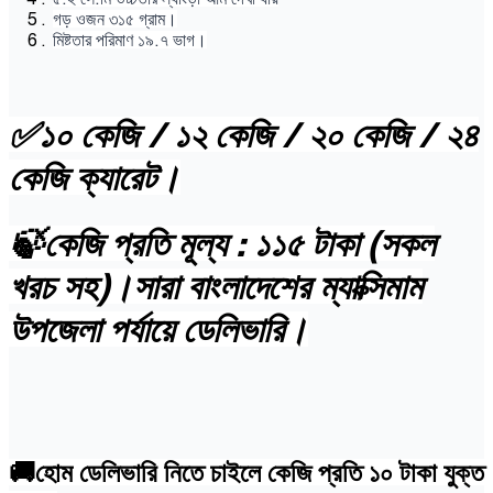
গড় ওজন ৩১৫ গ্রাম।
মিষ্টতার পরিমাণ ১৯.৭ ভাগ।
✅১০ কেজি / ১২ কেজি / ২০ কেজি / ২৪
কেজি ক্যারেট।
🍃কেজি প্রতি মূল্য : ১১৫ টাকা (সকল
খরচ সহ)।সারা বাংলাদেশের ম্যাক্সিমাম
উপজেলা পর্যায়ে ডেলিভারি।
🚚হোম ডেলিভারি নিতে চাইলে কেজি প্রতি ১০ টাকা যুক্ত