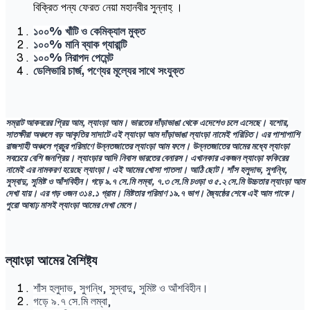
বিক্রিত পন্য ফেরত নেয়া মহানবীর সুন্নাহ্ ।
১০০% খাঁটি ও কেমিক্যাল মুক্ত
১০০% মানি ব্যাক গ্যারান্টি
১০০% নিরাপদ পেমেন্ট
ডেলিভারি চার্জ, পণ্যের মূল্যের সাথে সংযুক্ত
সম্রাট আকবরের প্রিয় আম, ল্যাংড়া আম। ভারতের দাঁড়াভাঙা থেকে এদেশেও চলে এসেছে। যশোর,
সাতক্ষীরা অঞ্চলে বড় আকৃতির সাদাটে এই ল্যাংড়া আম দাঁড়াভাঙা ল্যাংড়া নামেই পরিচিত। এর পাশাপাশি
রাজশাহী অঞ্চলে প্রচুর পরিমাণে উন্নতজাতের ল্যাংড়া আম ফলে। উন্নতজাতের আমের মধ্যে ল্যাংড়া
সবচেয়ে বেশি জনপ্রিয়। ল্যাংড়ার আদি নিবাস ভারতের বেনারস। এখানকার একজন ল্যাংড়া ফকিরের
নামেই এর নামকরণ হয়েছে ল্যাংড়া। এই আমের খোসা পাতলা। আঠি ছোট। শাঁস হলুদাভ, সুগন্ধি,
সুস্বাদু, সুমিষ্ট ও আঁশবিহীন। গড়ে ৯.৭ সে.মি লম্বা, ৭.৩ সে.মি চওড়া ও ৫.২ সে.মি উচ্চতার ল্যাংড়া আম
দেখা যায়। এর গড় ওজন ৩১৪.১ গ্রাম। মিষ্টতার পরিমাণ ১৯.৭ ভাগ। জ্যৈষ্ঠের শেষে এই আম পাকে।
পুরো আষাঢ় মাসই ল্যাংড়া আমের দেখা মেলে।
ল্যাংড়া আমের বৈশিষ্ট্য
শাঁস হলুদাভ, সুগন্ধি, সুস্বাদু, সুমিষ্ট ও আঁশবিহীন।
গড়ে ৯.৭ সে.মি লম্বা,