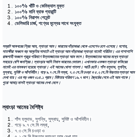
১০০% খাঁটি ও কেমিক্যাল মুক্ত
১০০% মানি ব্যাক গ্যারান্টি
১০০% নিরাপদ পেমেন্ট
ডেলিভারি চার্জ, পণ্যের মূল্যের সাথে সংযুক্ত
সম্রাট আকবরের প্রিয় আম, ল্যাংড়া আম। ভারতের দাঁড়াভাঙা থেকে এদেশেও চলে এসেছে। যশোর,
সাতক্ষীরা অঞ্চলে বড় আকৃতির সাদাটে এই ল্যাংড়া আম দাঁড়াভাঙা ল্যাংড়া নামেই পরিচিত। এর পাশাপাশি
রাজশাহী অঞ্চলে প্রচুর পরিমাণে উন্নতজাতের ল্যাংড়া আম ফলে। উন্নতজাতের আমের মধ্যে ল্যাংড়া
সবচেয়ে বেশি জনপ্রিয়। ল্যাংড়ার আদি নিবাস ভারতের বেনারস। এখানকার একজন ল্যাংড়া ফকিরের
নামেই এর নামকরণ হয়েছে ল্যাংড়া। এই আমের খোসা পাতলা। আঠি ছোট। শাঁস হলুদাভ, সুগন্ধি,
সুস্বাদু, সুমিষ্ট ও আঁশবিহীন। গড়ে ৯.৭ সে.মি লম্বা, ৭.৩ সে.মি চওড়া ও ৫.২ সে.মি উচ্চতার ল্যাংড়া আম
দেখা যায়। এর গড় ওজন ৩১৪.১ গ্রাম। মিষ্টতার পরিমাণ ১৯.৭ ভাগ। জ্যৈষ্ঠের শেষে এই আম পাকে।
পুরো আষাঢ় মাসই ল্যাংড়া আমের দেখা মেলে।
ল্যাংড়া আমের বৈশিষ্ট্য
শাঁস হলুদাভ, সুগন্ধি, সুস্বাদু, সুমিষ্ট ও আঁশবিহীন।
গড়ে ৯.৭ সে.মি লম্বা,
৭.৩ সে.মি চওড়া ও
৫.২ সে.মি উচ্চতার ল্যাংড়া আম দেখা যায়