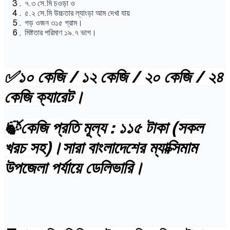
৭.৩ সে.মি চওড়া ও
৫.২ সে.মি উচ্চতার ল্যাংড়া আম দেখা যায়
গড় ওজন ৩১৫ গ্রাম।
মিষ্টতার পরিমাণ ১৯.৭ ভাগ।
✅১০ কেজি / ১২ কেজি / ২০ কেজি / ২৪
কেজি ক্যারেট।
🍃কেজি প্রতি মূল্য : ১১৫ টাকা (সকল
খরচ সহ)।সারা বাংলাদেশের ম্যাক্সিমাম
উপজেলা পর্যায়ে ডেলিভারি।