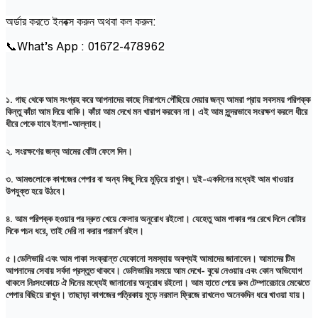
অর্ডার করতে ইনবক্স করুন অথবা কল করুন:
📞What’s App : ⁨01672-478962⁩
১. গাছ থেকে আম সংগ্রহ করে আপনাদের কাছে নিরাপদে পৌঁছিয়ে দেয়ার জন্য আমরা প্রায় সবসময় পরিপক্ক
কিন্তু কাঁচা আম দিয়ে থাকি। কাঁচা আম দেখে মন খারাপ করবেন না। এই আম সুন্দরভাবে সংরক্ষণ করলে ধীরে
ধীরে পেকে যাবে ইনশা-আল্লাহ।
২. সংরক্ষণের জন্য আমের বোঁটা ফেলে দিন।
৩. আমগুলোকে কাগজের পেপার বা অন্য কিছু দিয়ে মুড়িয়ে রাখুন। দুই-একদিনের মধ্যেই আম খাওয়ার
উপযুক্ত হয়ে উঠবে।
৪. আম পরিপক্ক হওয়ার পর দ্রুত খেয়ে ফেলার অনুরোধ রইলো। যেহেতু আম পাকার পর রেখে দিলে বোটার
দিকে পচন ধরে, তাই দেরি না করার পরামর্শ রইল।
৫।ডেলিভারি এবং আম পাকা সংক্রান্ত যেকোনো সমস্যায় অবশ্যই আমাদের জানাবেন। আমাদের টিম
আপনাদের সেবায় সর্বদা প্রস্তুত থাকবে। ডেলিভারির সময়ে আম দেখে- বুঝে নেওয়ার এবং কোন অভিযোগ
থাকলে নিঃসংকোচে ঐ দিনের মধ্যেই জানানোর অনুরোধ রইলো। আম হাতে পেয়ে রুম টেম্পারেচারে মেঝেতে
পেপার বিছিয়ে রাখুন। তাছাড়া কাগজের পত্রিকায় মুড়ে নরমাল ফ্রিজে রাখলেও অনেকদিন ধরে খাওয়া যায়।