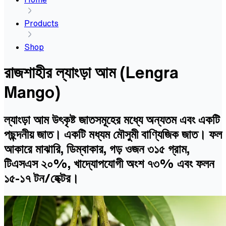
Products
Shop
রাজশাহীর ল্যাংড়া আম (Lengra
Mango)
ল্যাংড়া আম উৎকৃষ্ট জাতসমূহের মধ্যে অন্যতম এবং একটি
পছন্দনীয় জাত। একটি মধ্যম মৌসুমী বাণ্যিজিক জাত। ফল
আকারে মাঝারি, ডিম্বাকার, গড় ওজন ৩১৫ গ্রাম,
টিএসএস ২০%, খাদ্যোপযোগী অংশ ৭৩% এবং ফলন
১৫-১৭ টন/হেক্টর।