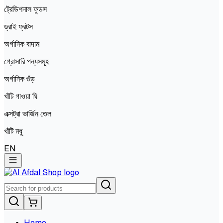
ট্রেডিশনাল ফুডস
ড্রাই ফ্রটস
অর্গানিক বাদাম
গ্রোসারি পন্যসমূহ
অর্গানিক গুঁড়
খাঁটি গাওয়া ঘি
এক্সট্রা ভার্জিন তেল
খাঁটি মধু
EN
Home