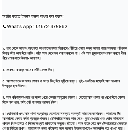
অর্ডার করতে ইনবক্স করুন অথবা কল করুন:
📞What’s App : ⁨01672-478962⁩
১. গাছ থেকে আম সংগ্রহ করে আপনাদের কাছে নিরাপদে পৌঁছিয়ে দেয়ার জন্য আমরা প্রায় সবসময় পরিপক্ক
কিন্তু কাঁচা আম দিয়ে থাকি। কাঁচা আম দেখে মন খারাপ করবেন না। এই আম সুন্দরভাবে সংরক্ষণ করলে ধীরে
ধীরে পেকে যাবে ইনশা-আল্লাহ।
২. সংরক্ষণের জন্য আমের বোঁটা ফেলে দিন।
৩. আমগুলোকে কাগজের পেপার বা অন্য কিছু দিয়ে মুড়িয়ে রাখুন। দুই-একদিনের মধ্যেই আম খাওয়ার
উপযুক্ত হয়ে উঠবে।
৪. আম পরিপক্ক হওয়ার পর দ্রুত খেয়ে ফেলার অনুরোধ রইলো। যেহেতু আম পাকার পর রেখে দিলে বোটার
দিকে পচন ধরে, তাই দেরি না করার পরামর্শ রইল।
৫।ডেলিভারি এবং আম পাকা সংক্রান্ত যেকোনো সমস্যায় অবশ্যই আমাদের জানাবেন। আমাদের টিম
আপনাদের সেবায় সর্বদা প্রস্তুত থাকবে। ডেলিভারির সময়ে আম দেখে- বুঝে নেওয়ার এবং কোন অভিযোগ
থাকলে নিঃসংকোচে ঐ দিনের মধ্যেই জানানোর অনুরোধ রইলো। আম হাতে পেয়ে রুম টেম্পারেচারে মেঝেতে
পেপার বিছিয়ে রাখুন। তাছাড়া কাগজের পত্রিকায় মুড়ে নরমাল ফ্রিজে রাখলেও অনেকদিন ধরে খাওয়া যায়।