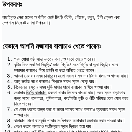
উপকরণঃ
বাছাইকৃত সেরা মানের অর্গানিক ছোট চিংড়ি শুঁটকি, পেঁয়াজ, রসুন, চিলি ফ্লেক্স এবং
স্পেশাল সিক্রেট মশলা উপকরণ।
যেভাবে আপনি মজাদার বালাচাও খেতে পারেনঃ
গরম ধোয়া ওঠা সাদা ভাতের বালাচাও সাথে খেতে পারেন।
বৃষ্টির দিনে ল্যাটকা খিচুড়ি/ জাউ খিচুড়ি/ নরম খিচুড়ি বা ভূনা খিচুড়ির সাথে
মজাদার বালাচাও দিয়ে চাটনি বা ভর্তা বানিয়ে খেতে পারেন।
আড্ডা দেওয়ার সময় চানাচুরের মতো সরাসরি মজাদার চিংড়ি বালাচাও খাওয়া যায়।
আলু ভর্তার সাথে বালাচাও মিশ্রনে দারুণ স্বাদ বেড়ে যায়।
বিকেলের নাস্তার সময় মুড়ি মাখার সাথে বালাচাও মাখিয়ে খাওয়া যায়।
মজাদার
চিংড়ি বালাচাও
শুকনো খাবার হিসেবে খাওয়া যায়। তবে স্বাদ বাড়ানোর
জন্য সাথে ধনেপাতা, পুদিনাপাতা, কাচাঁমরিচ কুচি ও খাঁটি সরিষার তেল যোগ করে
নিতে পারেন।
যে কোন ধরনের রান্না করা বা ভাজা শাকের সাথে বালাচাও ব্যবহারে দারুণ স্বাদ
পাওয়া যায়।
বালাচাও সাথে থানকুনি পাতার সংমিশ্রনে অসাধারণ মজাদার স্বাদ পাওয়া যায়।
বেগুন ভর্তায় বালাচাও সংমিশ্রনে স্বাদ দ্বিগুণ হয়ে যায়।
আবার অনেকেই টিভি দেখতে দেখতে চানাচুর হিসেবে মজাদার চিংড়ি বালাচাও