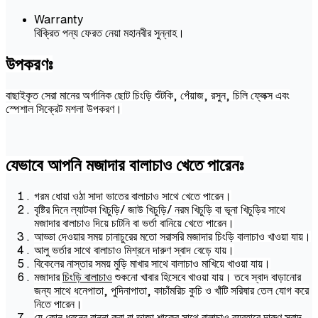
Warranty
বিক্রিত পন্য ফেরত নেয়া মহানবীর সুন্নাহ।
উপকরণঃ
বাছাইকৃত সেরা মানের অর্গানিক ছোট চিংড়ি শুঁটকি, পেঁয়াজ, রসুন, চিলি ফ্লেক্স এবং
স্পেশাল সিক্রেট মশলা উপকরণ।
যেভাবে আপনি মজাদার বালাচাও খেতে পারেনঃ
গরম ধোয়া ওঠা সাদা ভাতের বালাচাও সাথে খেতে পারেন।
বৃষ্টির দিনে ল্যাটকা খিচুড়ি/ জাউ খিচুড়ি/ নরম খিচুড়ি বা ভূনা খিচুড়ির সাথে
মজাদার বালাচাও দিয়ে চাটনি বা ভর্তা বানিয়ে খেতে পারেন।
আড্ডা দেওয়ার সময় চানাচুরের মতো সরাসরি মজাদার চিংড়ি বালাচাও খাওয়া যায়।
আলু ভর্তার সাথে বালাচাও মিশ্রনে দারুণ স্বাদ বেড়ে যায়।
বিকেলের নাস্তার সময় মুড়ি মাখার সাথে বালাচাও মাখিয়ে খাওয়া যায়।
মজাদার
চিংড়ি বালাচাও
শুকনো খাবার হিসেবে খাওয়া যায়। তবে স্বাদ বাড়ানোর
জন্য সাথে ধনেপাতা, পুদিনাপাতা, কাচাঁমরিচ কুচি ও খাঁটি সরিষার তেল যোগ করে
নিতে পারেন।
যে কোন ধরনের রান্না করা বা ভাজা শাকের সাথে বালাচাও ব্যবহারে দারুণ স্বাদ